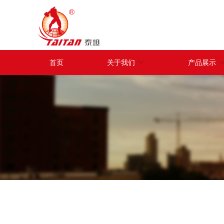
首页
关于我们
产品展示