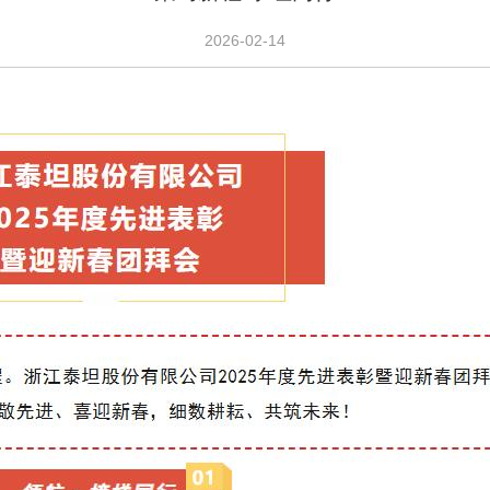
2026-02-14